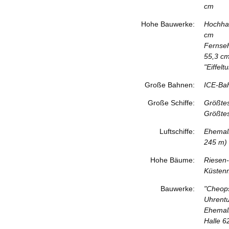
cm
Hohe Bauwerke:
Hochhau
cm
Fernse
55,3 c
"Eiffel
Große Bahnen:
ICE-Bah
Große Schiffe:
Größtes
Größte
Luftschiffe:
Ehemali
245 m) 
Hohe Bäume:
Riesen-
Küsten
Bauwerke:
"Cheop
Uhrentu
Ehemali
Halle 6