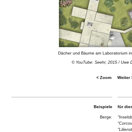
Dächer und Bäume am Laboratorium in T
©
YouTube: Seehr, 2015
/ Uwe 
< Zoom
Weiter 
Beispiele
für di
Berge:
"Insels
"Corcov
"Lilien