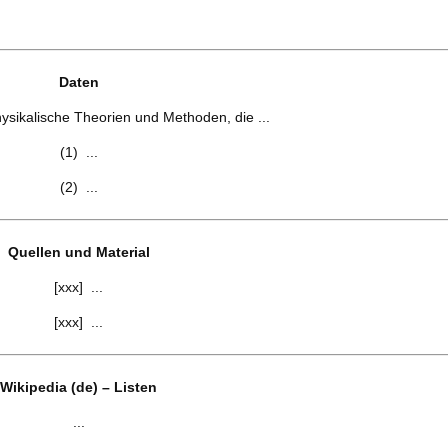
Daten
ysikalische Theorien und Methoden, die ...
(1) ...
(2) ...
Quellen und Material
[xxx] ...
[xxx] ...
Wikipedia (de) – Listen
...