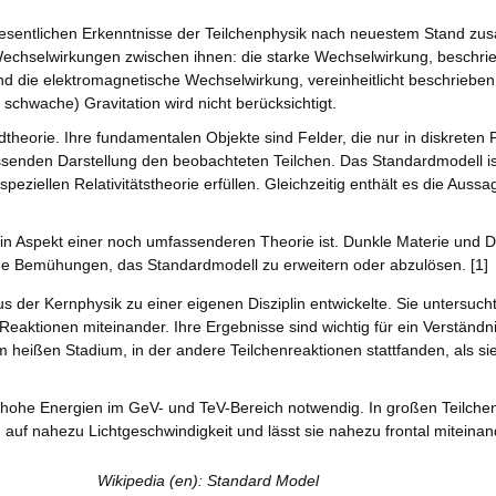
wesentlichen Erkenntnisse der Teilchenphysik nach neuestem Stand z
 Wechselwirkungen zwischen ihnen: die starke Wechselwirkung, beschri
ie elektromagnetische Wechselwirkung, vereinheitlicht beschrieben
chwache) Gravitation wird nicht berücksichtigt.
ldtheorie. Ihre fundamentalen Objekte sind Felder, die nur in diskreten
ssenden Darstellung den beobachteten Teilchen. Das Standardmodell is
eziellen Relativitätstheorie erfüllen. Gleichzeitig enthält es die Aussa
in Aspekt einer noch umfassenderen Theorie ist. Dunkle Materie und 
he Bemühungen, das Standardmodell zu erweitern oder abzulösen. [1]
aus der Kernphysik zu einer eigenen Disziplin entwickelte. Sie untersuc
Reaktionen miteinander. Ihre Ergebnisse sind wichtig für ein Verständn
 heißen Stadium, in der andere Teilchenreaktionen stattfanden, als si
hohe Energien im GeV- und TeV-Bereich notwendig. In großen Teilche
auf nahezu Lichtgeschwindigkeit und lässt sie nahezu frontal miteinande
Wikipedia (en): Standard Model