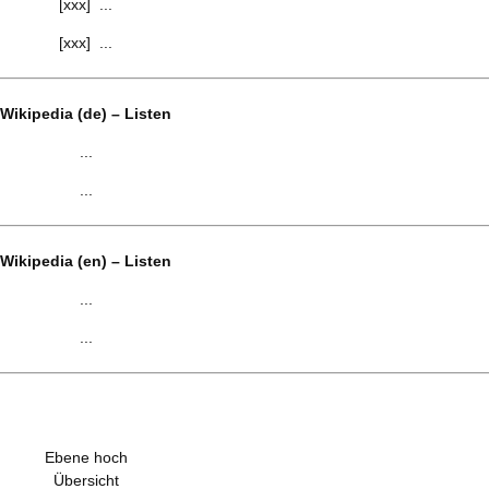
[xxx] ...
[xxx] ...
Wikipedia (de) – Listen
...
...
Wikipedia (en) – Listen
...
...
Ebene hoch
Übersicht