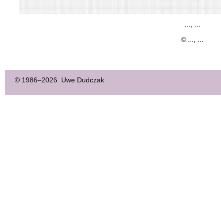
..., ...
© ..., ...
© 1986–
2026 Uwe Dudczak