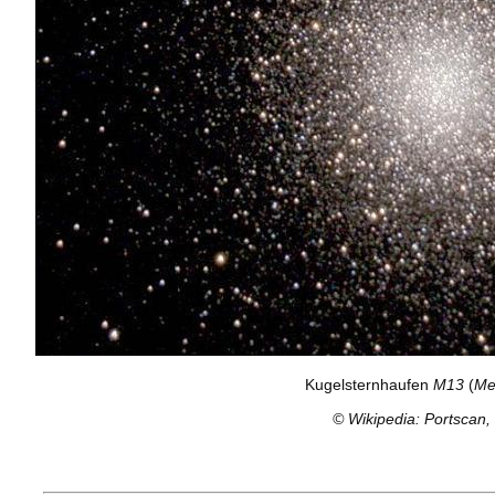
Kugelsternhaufen
M13
(
Me
©
Wikipedia: Portscan,