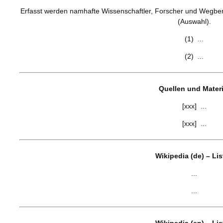
Erfasst werden namhafte Wissenschaftler, Forscher und Wegberei
(Auswahl).
(1) ...
(2) ...
Quellen und Materi
[xxx] ...
[xxx] ...
Wikipedia (de) – Li
...
...