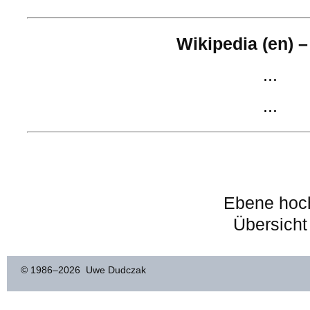
Wikipedia (en) –
...
...
Ebene hoc
Übersicht
© 1986–
2026 Uwe Dudczak