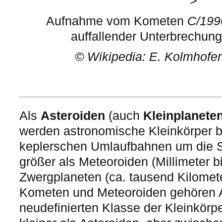
>
Aufnahme vom Kometen
C/199
auffallender Unterbrechun
©
Wikipedia: E. Kolmhofer
Als
Asteroiden
(auch
Kleinplanete
werden astronomische Kleinkörper be
keplerschen Umlaufbahnen um die
größer als Meteoroiden (Millimeter bi
Zwergplaneten (ca. tausend Kilomet
Kometen und Meteoroiden gehören A
neudefinierten Klasse der Kleinkörp