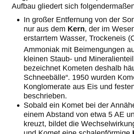
Aufbau gliedert sich folgendermaßen
In großer Entfernung von der S
nur aus dem
Kern
, der im Wesen
erstarrtem Wasser, Trockeneis 
Ammoniak mit Beimengungen aus
kleinen Staub- und Mineralientei
bezeichnet Kometen deshalb häu
Schneebälle“. 1950 wurden Kome
Konglomerate aus Eis und festen
beschrieben.
Sobald ein Komet bei der Annäh
einem Abstand von etwa 5 AE un
kreuzt, bildet die Wechselwirk
und Komet eine schalenförmige