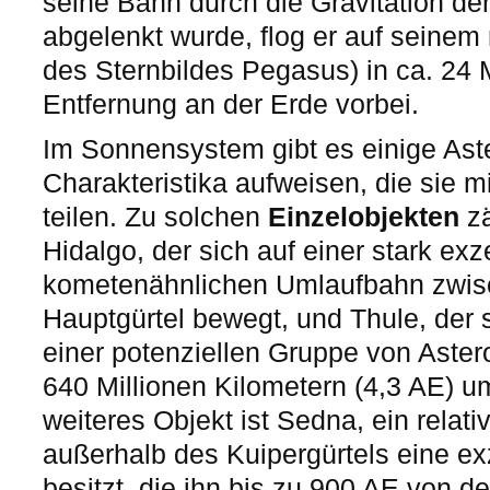
seine Bahn durch die Gravitation d
abgelenkt wurde, flog er auf seinem
des Sternbildes Pegasus) in ca. 24 
Entfernung an der Erde vorbei.
Im Sonnensystem gibt es einige Aste
Charakteristika aufweisen, die sie 
teilen. Zu solchen
Einzelobjekten
zä
Hidalgo, der sich auf einer stark exz
kometenähnlichen Umlaufbahn zwis
Hauptgürtel bewegt, und Thule, der s
einer potenziellen Gruppe von Astero
640 Millionen Kilometern (4,3 AE) 
weiteres Objekt ist Sedna, ein relati
außerhalb des Kuipergürtels eine e
besitzt, die ihn bis zu 900 AE von de