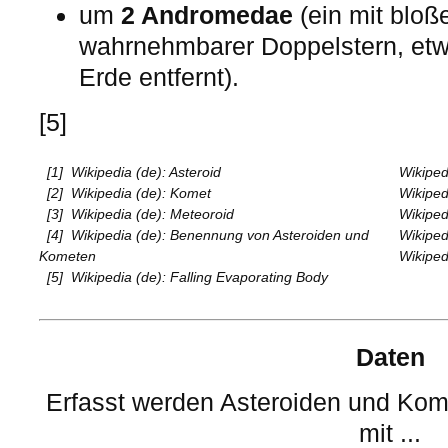
um
2 Andromedae
(ein mit blo
wahrnehmbarer Doppelstern, etwa
Erde entfernt).
[5]
[1]
Wikipedia (de): Asteroid
Wikiped
[2]
Wikipedia (de): Komet
Wikiped
[3]
Wikipedia (de): Meteoroid
Wikiped
[4]
Wikipedia (de): Benennung von Asteroiden und
Wikiped
Kometen
Wikiped
[5]
Wikipedia (de): Falling Evaporating Body
Daten
Erfasst werden Asteroiden und Ko
mit ...