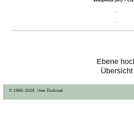
Wikipedia (en) – Li
...
...
Ebene hoc
Übersicht
© 1986–
2026 Uwe Dudczak