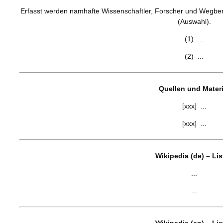
Erfasst werden namhafte Wissenschaftler, Forscher und Wegberei
(Auswahl).
(1) ...
(2) ...
Quellen und Materi
[xxx] ...
[xxx] ...
Wikipedia (de) – Li
...
...