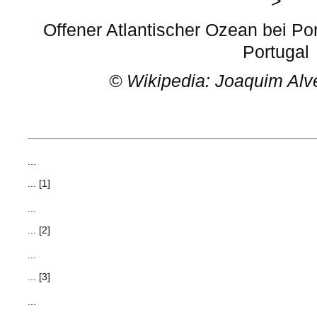
>
Offener Atlantischer Ozean bei P
Portugal
©
Wikipedia: Joaquim Alv
...
... [1]
...
... [2]
...
... [3]
...