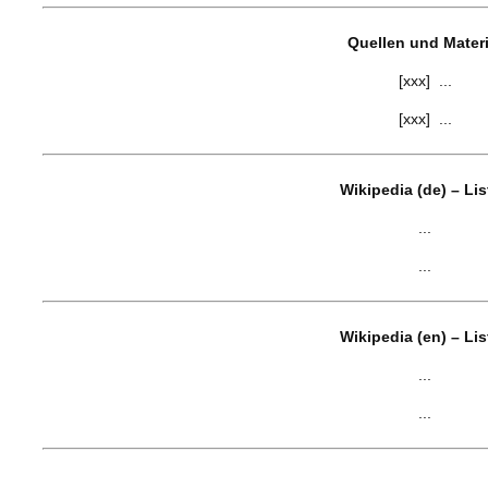
Quellen und Materi
[xxx] ...
[xxx] ...
Wikipedia (de) – Li
...
...
Wikipedia (en) – Li
...
...