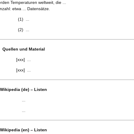
rden Temperaturen weltweit, die ...
nzahl: etwa ... Datensätze.
(1) ...
(2) ...
Quellen und Material
[xxx] ...
[xxx] ...
Wikipedia (de) – Listen
...
...
Wikipedia (en) – Listen