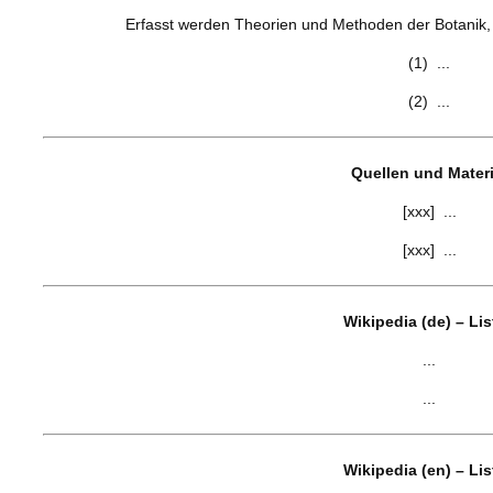
Erfasst werden Theorien und Methoden der Botanik, Z
(1) ...
(2) ...
Quellen und Materi
[xxx] ...
[xxx] ...
Wikipedia (de) – Li
...
...
Wikipedia (en) – Li