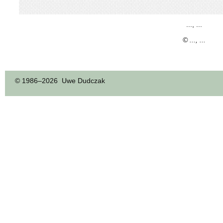
..., ...
© ..., ...
© 1986–
2026 Uwe Dudczak