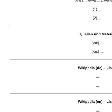
Anzahl: etwa ... Datens
(1) ...
(2) ...
Quellen und Materi
[xxx] ...
[xxx] ...
Wikipedia (de) – Li
...
...
Wikipedia (en) – Li
...