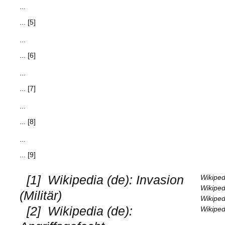
...
... [5]
...
... [6]
...
... [7]
...
... [8]
...
... [9]
[1]
Wikipedia (de): Invasion
Wikiped
Wikiped
(Militär)
Wikiped
[2]
Wikipedia (de):
Wikiped