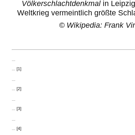
Völkerschlachtdenkmal
in Leipzig
Weltkrieg vermeintlich größte Schl
©
Wikipedia: Frank Vi
...
... [1]
...
... [2]
...
... [3]
...
... [4]