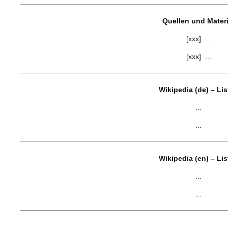
Quellen und Materi
[xxx] ...
[xxx] ...
Wikipedia (de) – Li
...
...
Wikipedia (en) – Li
...
...