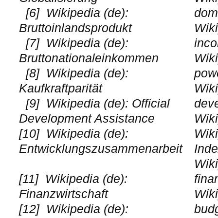
[6]
Wikipedia (de):
dome
Bruttoinlandsprodukt
Wiki
[7]
Wikipedia (de):
inc
Bruttonationaleinkommen
Wiki
[8]
Wikipedia (de):
powe
Kaufkraftparität
Wiki
[9]
Wikipedia (de): Official
dev
Development Assistance
Wiki
[10]
Wikipedia (de):
Wiki
Entwicklungszusammenarbeit
Ind
Wiki
[11]
Wikipedia (de):
fina
Finanzwirtschaft
Wiki
[12]
Wikipedia (de):
bud