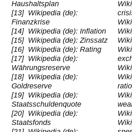
Haushaltsplan
Wiki
[13]
Wikipedia (de):
cris
Finanzkrise
Wiki
[14]
Wikipedia (de): Inflation
Wiki
[15]
Wikipedia (de): Zinssatz
Wiki
[16]
Wikipedia (de): Rating
Wiki
[17]
Wikipedia (de):
exc
Währungsreserve
Wiki
[18]
Wikipedia (de):
Wiki
Goldreserve
ratio
[19]
Wikipedia (de):
Wiki
Staatsschuldenquote
weal
[20]
Wikipedia (de):
Wiki
Staatsfonds
Wiki
[21]
Wikipedia (de):
spe