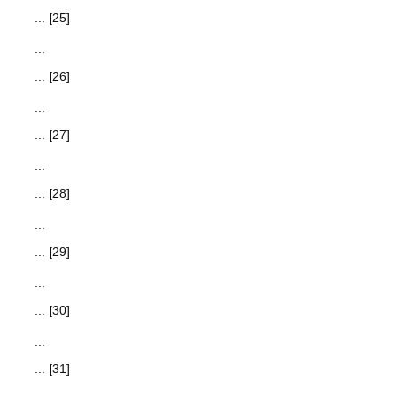
... [25]
...
... [26]
...
... [27]
...
... [28]
...
... [29]
...
... [30]
...
... [31]