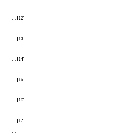
...
... [12]
...
... [13]
...
... [14]
...
... [15]
...
... [16]
...
... [17]
...