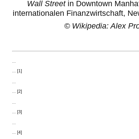
Wall Street
in Downtown Manhatt
internationalen Finanzwirtschaft, Ne
©
Wikipedia: Alex Pr
...
... [1]
...
... [2]
...
... [3]
...
... [4]