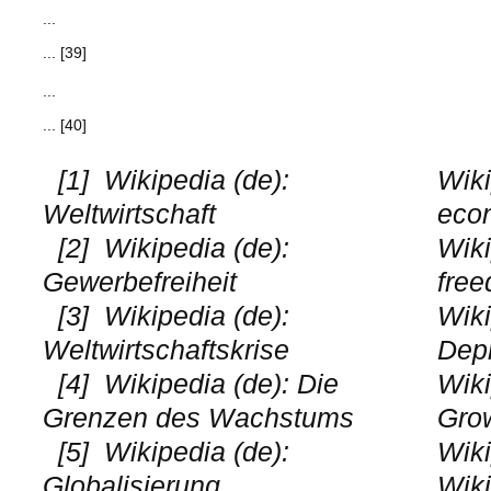
...
... [39]
...
... [40]
[1]
Wikipedia (de):
Wiki
Weltwirtschaft
eco
[2]
Wikipedia (de):
Wiki
Gewerbefreiheit
fre
[3]
Wikipedia (de):
Wiki
Weltwirtschaftskrise
Dep
[4]
Wikipedia (de): Die
Wiki
Grenzen des Wachstums
Gro
[5]
Wikipedia (de):
Wiki
Globalisierung
Wiki