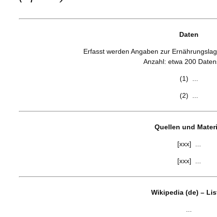
Daten
Erfasst werden Angaben zur Ernährungslage 
Anzahl: etwa 200 Daten
(1) ...
(2) ...
Quellen und Materi
[xxx] ...
[xxx] ...
Wikipedia (de) – Li
...