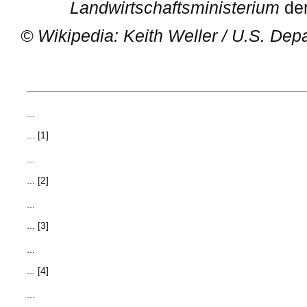
Landwirtschaftsministerium
der
©
Wikipedia: Keith Weller / U.S. Depa
...
... [1]
...
... [2]
...
... [3]
...
... [4]
...