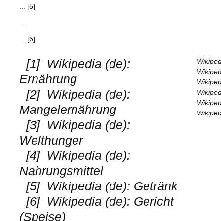
... [5]
...
... [6]
[1]
Wikipedia (de):
Wikipedi
Wikiped
Ernährung
Wikiped
[2]
Wikipedia (de):
Wikiped
Wikiped
Mangelernährung
Wikiped
[3]
Wikipedia (de):
Welthunger
[4]
Wikipedia (de):
Nahrungsmittel
[5]
Wikipedia (de): Getränk
[6]
Wikipedia (de): Gericht
(Speise)