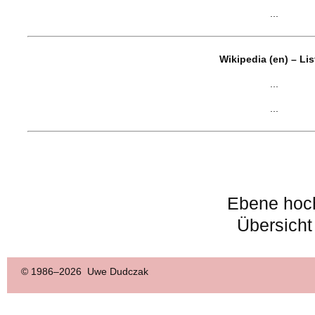
...
Wikipedia (en) – Li
...
...
Ebene hoc
Übersicht
© 1986–
2026 Uwe Dudczak