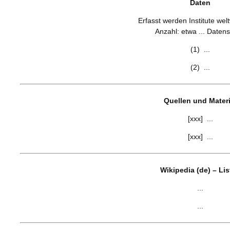
Daten
Erfasst werden Institute weltw
Anzahl: etwa ... Datens
(1) ...
(2) ...
Quellen und Materi
[xxx] ...
[xxx] ...
Wikipedia (de) – Li
...
...