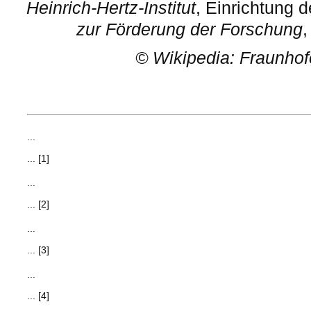
Heinrich-Hertz-Institut
, Einrichtung 
zur Förderung der Forschung
,
©
Wikipedia: Fraunhof
...
... [1]
...
... [2]
...
... [3]
...
... [4]