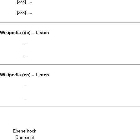
[xxx] ...
[xxx] ...
Wikipedia (de) – Listen
...
...
Wikipedia (en) – Listen
...
...
Ebene hoch
Übersicht