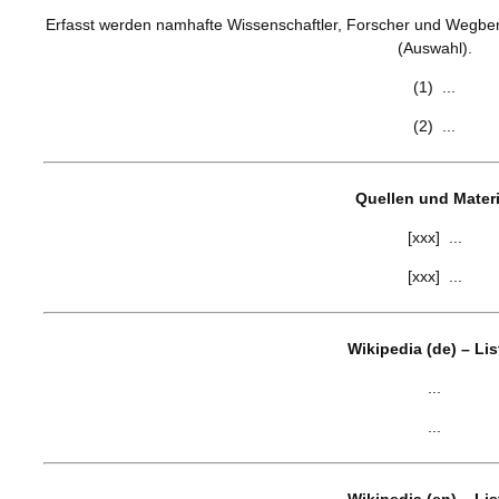
Erfasst werden namhafte Wissenschaftler, Forscher und Wegberei
(Auswahl).
(1) ...
(2) ...
Quellen und Materi
[xxx] ...
[xxx] ...
Wikipedia (de) – Li
...
...