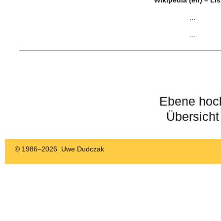
Wikipedia (en) – Li
...
...
Ebene hoc
Übersicht
© 1986–
2026 Uwe Dudczak