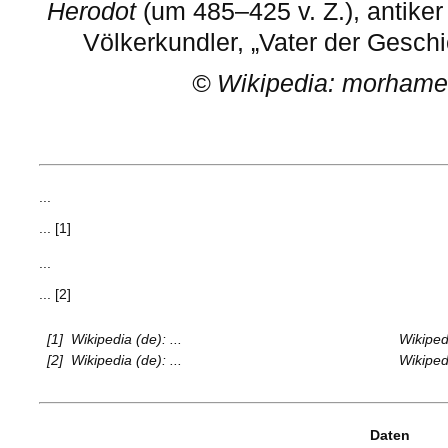
Herodot
(um 485–425 v. Z.), antiker
Völkerkundler, „Vater der Gesch
©
Wikipedia: morhame
...
... [1]
...
... [2]
[1]
Wikipedia (de): ...
Wikipedi
[2]
Wikipedia (de): ...
Wikipedi
Daten