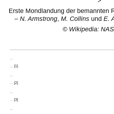
>
Erste Mondlandung der bemannten R
–
N. Armstrong
,
M. Collins
und
E. 
©
Wikipedia: NAS
...
... [1]
...
... [2]
...
... [3]
...