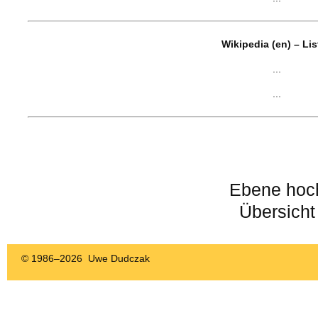
Wikipedia (en) – Li
...
...
Ebene hoc
Übersicht
© 1986–
2026 Uwe Dudczak