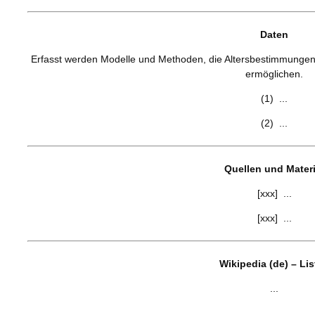
Daten
Erfasst werden Modelle und Methoden, die Altersbestimmungen 
ermöglichen.
(1) ...
(2) ...
Quellen und Materi
[xxx] ...
[xxx] ...
Wikipedia (de) – Li
...
...