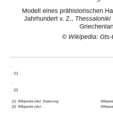
>
Modell eines prähistorischen H
Jahrhundert v. Z.,
Thessalonik
Griechenla
©
Wikipedia: Gts-
...
... [1]
...
... [2]
[1]
Wikipedia (de): Datierung
Wikiped
[2]
Wikipedia (de): ...
Wikipedi