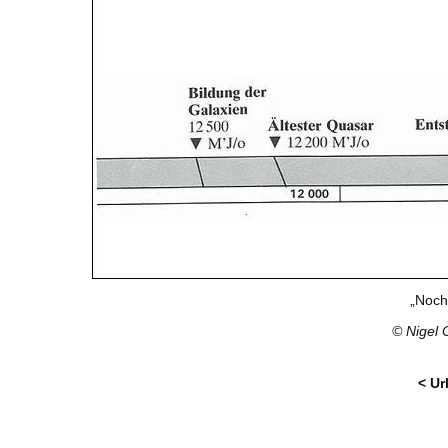
„Noch
© Nigel 
< Ur