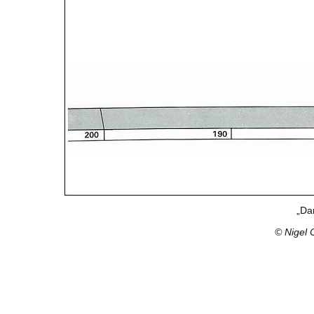
„Da
© Nigel 